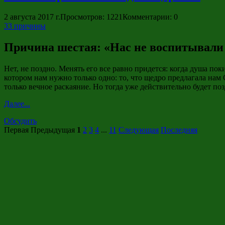
2 августа 2017 г.
Просмотров: 1221
Комментарии: 0
33 причины
Причина шестая: «Нас не воспитывали в
Нет, не поздно. Менять его все равно придется: когда душа пок
котором нам нужно только одно: то, что щедро предлагала нам
только вечное раскаяние. Но тогда уже действительно будет поз
Далее...
Обсудить
Первая
Предыдущая
1
2
3
4
...
11
Следующая
Последняя