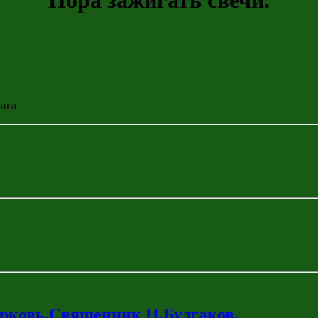
Пора зажигать свечи.
нига
церковь.Священник Н.Булгаков.