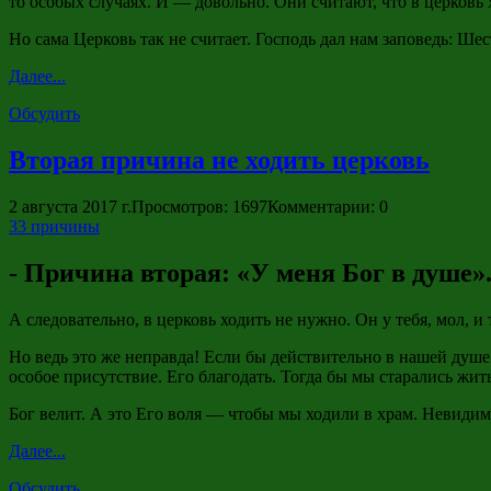
то особых случаях. И — довольно. Они считают, что в церковь 
Но сама Церковь так не считает. Господь дал нам заповедь: Шест
Далее...
Обсудить
Вторая причина не ходить церковь
2 августа 2017 г.
Просмотров: 1697
Комментарии: 0
33 причины
- Причина вторая: «У меня Бог в душе»
А следовательно, в церковь ходить не нужно. Он у тебя, мол, и 
Но ведь это же неправда! Если бы действительно в нашей душе б
особое присутствие. Его благодать. Тогда бы мы старались жить
Бог велит. А это Его воля — чтобы мы ходили в храм. Невидим
Далее...
Обсудить