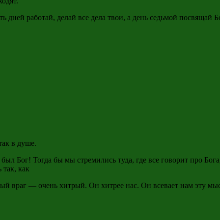
ходят.
ь дней работай, делай все дела твои, а день седьмой посвящай Бо
.
так в душе.
ыл Бог! Тогда бы мы стремились туда, где все говорит про Бога,
 так, как
ый враг — очень хитрый. Он хитрее нас. Он всевает нам эту мыс