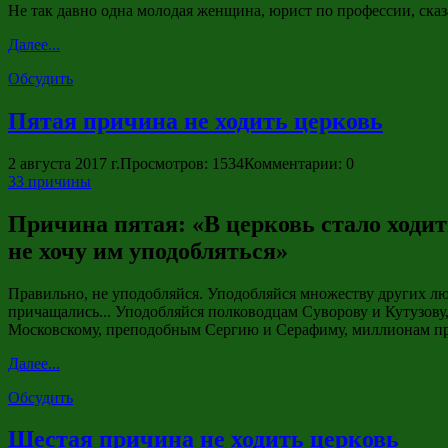
Не так давно одна молодая женщина, юрист по профессии, сказа
Далее...
Обсудить
Пятая причина не ходить церковь
2 августа 2017 г.
Просмотров: 1534
Комментарии: 0
33 причины
Причина пятая: «В церковь стало ходит
не хочу им уподобляться»
Правильно, не уподобляйся. Уподобляйся множеству других люд
причащались... Уподобляйся полководцам Суворову и Кутузов
Московскому, преподобным Сергию и Серафиму, миллионам пра
Далее...
Обсудить
Шестая причина не ходить церковь